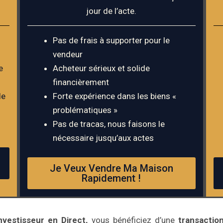
jour de l’acte.
Pas de frais à supporter pour le
vendeur
e
Acheteur sérieux et solide
financièrement
de
Forte expérience dans les biens «
problématiques »
Pas de tracas, nous faisons le
nécessaire jusqu’aux actes
Je Veux Vendre Ma Maison
Rapidement !
nvestisseur en Direct,
vous bénéficiez d’une
transaction