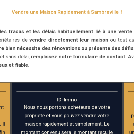
Vendre une Maison Rapidement à Sambreville !
s tracas et les délais habituellement lié à une vente t
riétaires de
vendre directement leur maison
ou tout au
tre bien nécessite des rénovations ou présente des défi
et sans délai,
remplissez notre formulaire de contact.
Ave
ux et fiable.
ID-Immo
nt
Nous nous portons acheteurs de votre
a
propriété et vous pouvez vendre votre
p
 Il
maison rapidement et simplement. Le
fin
montant convenu sera le montant reçu le
un