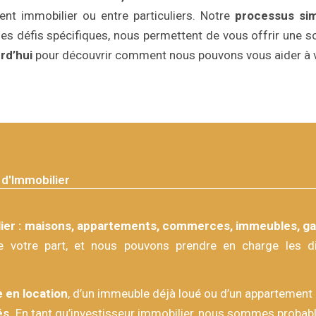
ent immobilier ou entre particuliers. Notre
processus sim
des défis spécifiques, nous permettent de vous offrir une 
rd’hui
pour découvrir comment nous pouvons vous aider à v
d'Immobilier
ier : maisons, appartements, commerces, immeubles, gar
e votre part, et nous pouvons prendre en charge les dif
 en location
, d’un immeuble déjà loué ou d’un appartement 
és.
En tant qu’investisseur immobilier, nous sommes probable