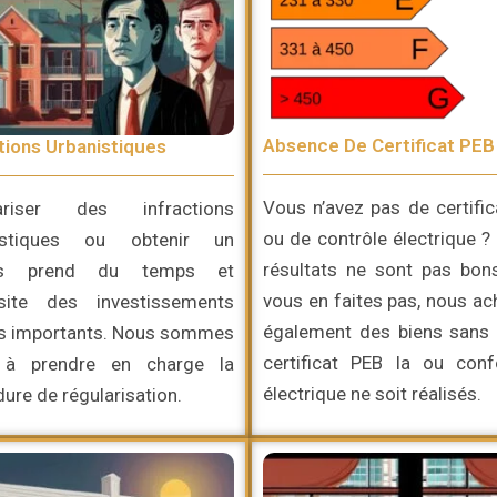
Absence De Certificat PEB
tions Urbanistiques
Vous n’avez pas de certifi
ariser des infractions
ou de contrôle électrique ?
istiques ou obtenir un
résultats ne sont pas bon
is prend du temps et
vous en faites pas, nous a
site des investissements
également des biens sans 
is importants. Nous sommes
certificat PEB la ou conf
 à prendre en charge la
électrique ne soit réalisés.
ure de régularisation.