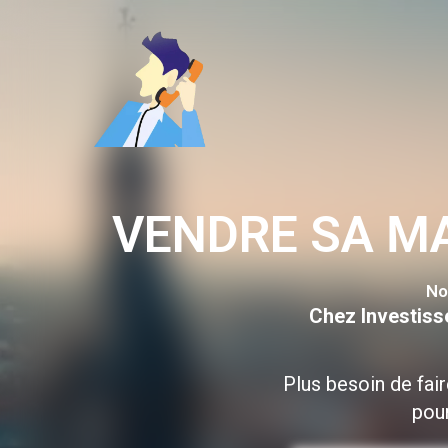
Aller
au
contenu
VENDRE SA M
No
Chez Investiss
Plus besoin de fai
pour