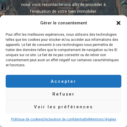
nous vous recontacterons afin de procéder à
l’évaluation de votre bien immobilier.
Gérer le consentement
Vendre Ma Maison Rapidement !
Pour offrir les meilleures expériences, nous utilisons des technologies
telles que les cookies pour stocker et/ou accéder aux informations des
appareils. Le fait de consentir à ces technologies nous permettra de
traiter des données telles que le comportement de navigation ou les ID
uniques sur ce site. Le fait de ne pas consentir ou de retirer son
consentement peut avoir un effet négatif sur certaines caractéristiques
et fonctions.
Accepter
Vendre Sa Maison Rapidement
Recevoir Une Offre D’Achat
Refuser
Notre Processus d’Achat Express
Voir les préférences
Contact – Investisseur en Direct
Politique de cookies
Déclaration de confidentialité
Mentions légales
Mentions légales