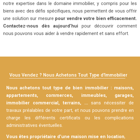
notre expertise dans le domaine immobilier, y compris pour les
biens avec des défis spécifiques, nous permettent de vous offrir
une solution sur mesure
pour vendre votre bien efficacement.
Contactez-nous dès aujourd’hui
pour découvrir comment
nous pouvons vous aider à vendre rapidement et sans effort.
Vous Vendez ? Nous Achetons Tout Type d'Immobilier
Nous achetons tout type de bien immobilier : maisons,
appartements, commerces, immeubles, garages,
immobilier commercial, terrains, …
sans nécessiter de
travaux préalables de votre part, et nous pouvons prendre en
charge les différents certificats ou les complications
administratives éventuelles.
Vous êtes propriétaire d’une maison mise en location
,