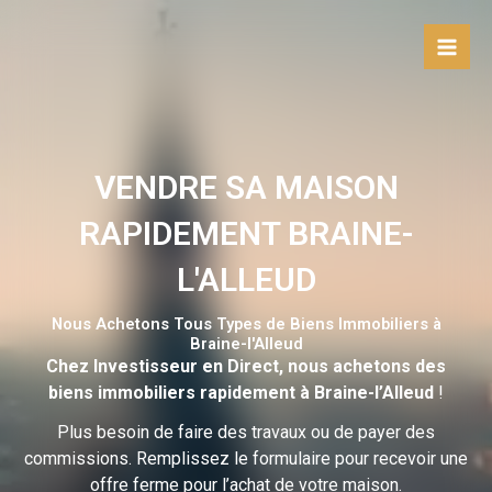
Aller
au
contenu
VENDRE SA MAISON
RAPIDEMENT BRAINE-
L'ALLEUD
Nous Achetons Tous Types de Biens Immobiliers à
Braine-l'Alleud
Chez Investisseur en Direct, nous achetons des
biens immobiliers rapidement à Braine-l’Alleud
!
Plus besoin de faire des travaux ou de payer des
commissions. Remplissez le formulaire pour recevoir une
offre ferme pour l’achat de votre maison.