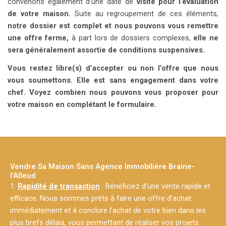
convenons également d’une date de
visite pour l’évaluation
de votre maison.
Suite au regroupement de ces éléments,
notre dossier est complet et nous pouvons vous remettre
une offre ferme,
à part lors de dossiers complexes,
elle ne
sera généralement assortie de conditions suspensives.
Vous restez libre(s) d’accepter ou non l’offre que nous
vous soumettons. Elle est sans engagement dans votre
chef. Voyez combien nous pouvons vous proposer pour
votre maison en complétant le formulaire.
Vendre Sa Maison Sans Agence Immobilière Braine-
l'Alleud
1.
Rapidité de transaction
: Bénéficiez d’une vente rapide et
efficace. Nous sommes prêts à faire une offre d’achat
immédiatement et à conclure l’achat de votre bien dans les
plus brefs délais, vous permettant de réaliser vos projets