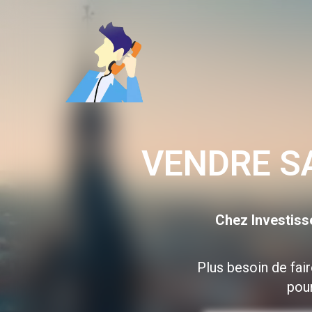
Aller
au
contenu
VENDRE S
Chez Investiss
Plus besoin de fai
pour