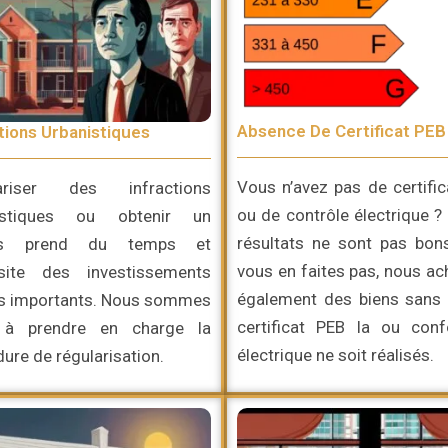
Absence De Certificat PEB
tions Urbanistiques
Vous n’avez pas de certifi
ariser des infractions
ou de contrôle électrique ?
istiques ou obtenir un
résultats ne sont pas bon
is prend du temps et
vous en faites pas, nous a
site des investissements
également des biens sans 
is importants. Nous sommes
certificat PEB la ou conf
 à prendre en charge la
électrique ne soit réalisés.
ure de régularisation.