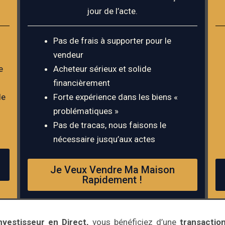
jour de l’acte.
Pas de frais à supporter pour le
vendeur
e
Acheteur sérieux et solide
financièrement
de
Forte expérience dans les biens «
problématiques »
Pas de tracas, nous faisons le
nécessaire jusqu’aux actes
Je Veux Vendre Ma Maison
Rapidement !
nvestisseur en Direct,
vous bénéficiez d’une
transaction