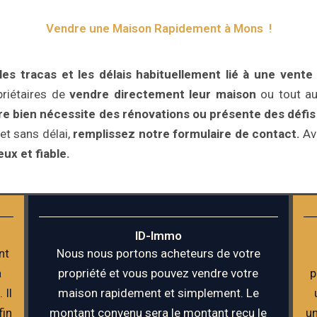
Vendre une Maison Rapidement à Mons !
s tracas et les délais habituellement lié à une vente t
riétaires de
vendre directement leur maison
ou tout au
tre bien nécessite des rénovations ou présente des défi
et sans délai,
remplissez notre formulaire de contact.
Ave
ux et fiable.
ID-Immo
nt
Nous nous portons acheteurs de votre
a
propriété et vous pouvez vendre votre
p
 Il
maison rapidement et simplement. Le
fin
montant convenu sera le montant reçu le
un