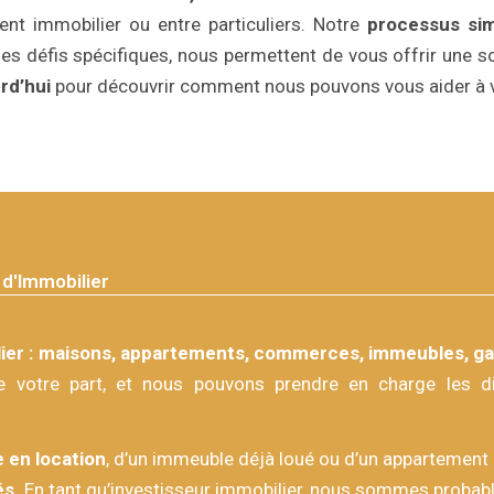
ent immobilier ou entre particuliers. Notre
processus sim
des défis spécifiques, nous permettent de vous offrir une 
rd’hui
pour découvrir comment nous pouvons vous aider à v
d'Immobilier
ier : maisons, appartements, commerces, immeubles, gar
e votre part, et nous pouvons prendre en charge les dif
 en location
, d’un immeuble déjà loué ou d’un appartement 
és.
En tant qu’investisseur immobilier, nous sommes probable