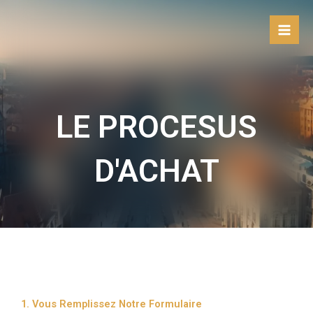
Aller
au
contenu
LE PROCESUS
D'ACHAT
1. Vous Remplissez Notre Formulaire