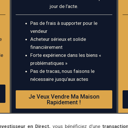
jour de l’acte.
Pas de frais à supporter pour le
vendeur
e
Acheteur sérieux et solide
financièrement
de
Forte expérience dans les biens «
problématiques »
Pas de tracas, nous faisons le
nécessaire jusqu’aux actes
Je Veux Vendre Ma Maison
Rapidement !
nvestisseur en Direct,
vous bénéficiez d’une
transaction