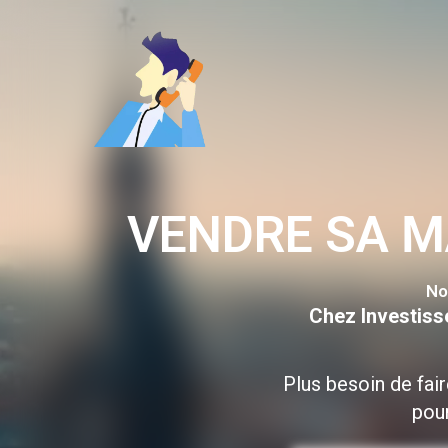
Aller
au
contenu
VENDRE SA 
No
Chez Investiss
Plus besoin de fai
pour