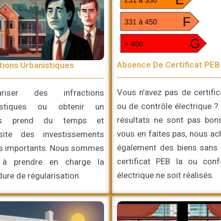
Absence De Certificat PEB
tions Urbanistiques
Vous n’avez pas de certifi
ariser des infractions
ou de contrôle électrique ?
istiques ou obtenir un
résultats ne sont pas bon
is prend du temps et
vous en faites pas, nous a
site des investissements
également des biens sans 
is importants. Nous sommes
certificat PEB la ou conf
 à prendre en charge la
électrique ne soit réalisés.
ure de régularisation.