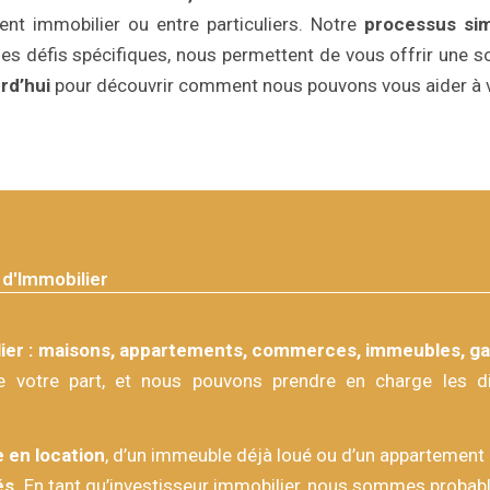
ent immobilier ou entre particuliers. Notre
processus sim
des défis spécifiques, nous permettent de vous offrir une 
rd’hui
pour découvrir comment nous pouvons vous aider à v
d'Immobilier
ier : maisons, appartements, commerces, immeubles, gar
e votre part, et nous pouvons prendre en charge les dif
 en location
, d’un immeuble déjà loué ou d’un appartement 
és.
En tant qu’investisseur immobilier, nous sommes probable