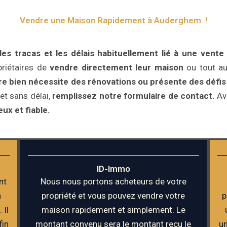
Vendre une Maison Rapidement à Auderghem !
s tracas et les délais habituellement lié à une vente t
riétaires de
vendre directement leur maison
ou tout au
tre bien nécessite des rénovations ou présente des défi
et sans délai,
remplissez notre formulaire de contact.
Ave
ux et fiable.
ID-Immo
nt
Nous nous portons acheteurs de votre
a
propriété et vous pouvez vendre votre
p
 Il
maison rapidement et simplement. Le
fin
montant convenu sera le montant reçu le
un