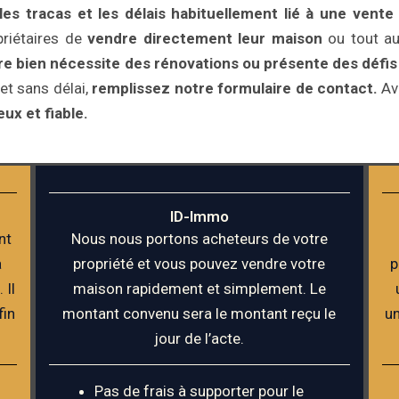
s tracas et les délais habituellement lié à une vente t
riétaires de
vendre directement leur maison
ou tout au
tre bien nécessite des rénovations ou présente des défi
et sans délai,
remplissez notre formulaire de contact.
Ave
ux et fiable.
ID-Immo
nt
Nous nous portons acheteurs de votre
a
propriété et vous pouvez vendre votre
p
 Il
maison rapidement et simplement. Le
fin
montant convenu sera le montant reçu le
un
jour de l’acte.
Pas de frais à supporter pour le