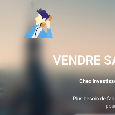
Aller
au
contenu
VENDRE S
Chez Investiss
Plus besoin de fai
pour