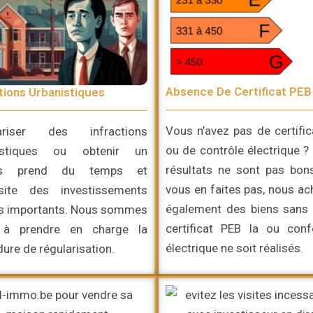
Absence De Certificat PEB
tions Urbanistiques
Vous n’avez pas de certifi
ariser des infractions
ou de contrôle électrique ?
istiques ou obtenir un
résultats ne sont pas bon
is prend du temps et
vous en faites pas, nous a
site des investissements
également des biens sans 
is importants. Nous sommes
certificat PEB la ou conf
 à prendre en charge la
électrique ne soit réalisés.
ure de régularisation.