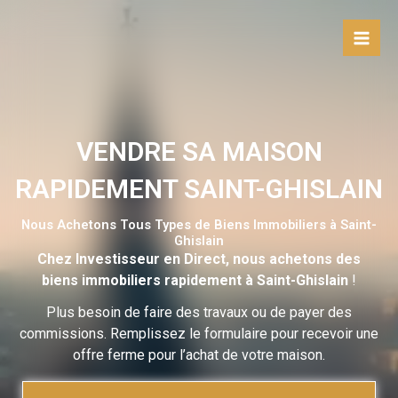
Aller
au
contenu
VENDRE SA MAISON
RAPIDEMENT SAINT-GHISLAIN
Nous Achetons Tous Types de Biens Immobiliers à Saint-
Ghislain
Chez Investisseur en Direct, nous achetons des
biens immobiliers rapidement à Saint-Ghislain
!
Plus besoin de faire des travaux ou de payer des
commissions. Remplissez le formulaire pour recevoir une
offre ferme pour l’achat de votre maison.