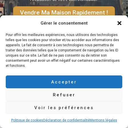
Vendre Ma Maison Rapidement !
Gérer le consentement
Pour offrir les meilleures expériences, nous utilisons des technologies
telles que les cookies pour stocker et/ou accéder aux informations des
appareils. Le fait de consentir à ces technologies nous permettra de
traiter des données telles que le comportement de navigation ou les ID
uniques sur ce site. Le fait de ne pas consentir ou de retirer son
consentement peut avoir un effet négatif sur certaines caractéristiques
et fonctions.
Vendre Sa Maison Rapidement
Accepter
Recevoir Une Offre D’Achat
Notre Processus d’Achat Express
Refuser
Contact – Investisseur en Direct
Voir les préférences
Mentions légales
Politique de cookies
Déclaration de confidentialité
Mentions légales
Politique de cookies