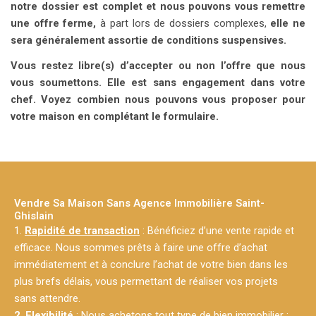
notre dossier est complet et nous pouvons vous remettre
une offre ferme,
à part lors de dossiers complexes,
elle ne
sera généralement assortie de conditions suspensives.
Vous restez libre(s) d’accepter ou non l’offre que nous
vous soumettons. Elle est sans engagement dans votre
chef. Voyez combien nous pouvons vous proposer pour
votre maison en complétant le formulaire.
Vendre Sa Maison Sans Agence Immobilière Saint-
Ghislain
1.
Rapidité de transaction
: Bénéficiez d’une vente rapide et
efficace. Nous sommes prêts à faire une offre d’achat
immédiatement et à conclure l’achat de votre bien dans les
plus brefs délais, vous permettant de réaliser vos projets
sans attendre.
2.
Flexibilité
: Nous achetons tout type de bien immobilier :