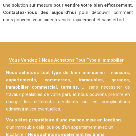
une solution sur mesure
pour vendre votre bien efficacement.
Contactez-nous dès aujourd’hui
pour découvrir comment
nous pouvons vous aider à vendre rapidement et sans effort.
Vous Vendez ? Nous Achetons Tout Type d'Immobilier
Nous achetons tout type de bien immobilier : maisons,
appartements, commerces, immeubles, garages,
immobilier commercial, terrains, …
sans nécessiter de
travaux préalables de votre part, et nous pouvons prendre en
charge les différents certificats ou les complications
administratives éventuelles.
Vous êtes propriétaire d’une maison mise en location
,
d’un immeuble déjà loué ou d’un appartement avec un
locataire ?
Nous achetons également les biens