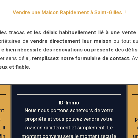
Vendre une Maison Rapidement à Saint-Gilles !
s tracas et les délais habituellement lié à une vente t
riétaires de
vendre directement leur maison
ou tout au
tre bien nécessite des rénovations ou présente des défi
et sans délai,
remplissez notre formulaire de contact.
Ave
ux et fiable.
ID-Immo
nt
Nous nous portons acheteurs de votre
a
propriété et vous pouvez vendre votre
p
 Il
maison rapidement et simplement. Le
fin
montant convenu sera le montant reçu le
un