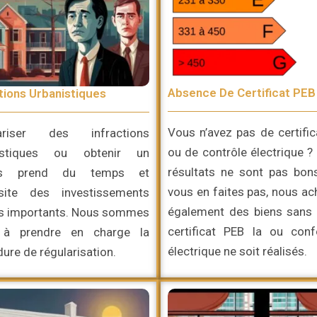
Absence De Certificat PEB
tions Urbanistiques
Vous n’avez pas de certifi
ariser des infractions
ou de contrôle électrique ?
istiques ou obtenir un
résultats ne sont pas bon
is prend du temps et
vous en faites pas, nous a
site des investissements
également des biens sans 
is importants. Nous sommes
certificat PEB la ou conf
 à prendre en charge la
électrique ne soit réalisés.
ure de régularisation.