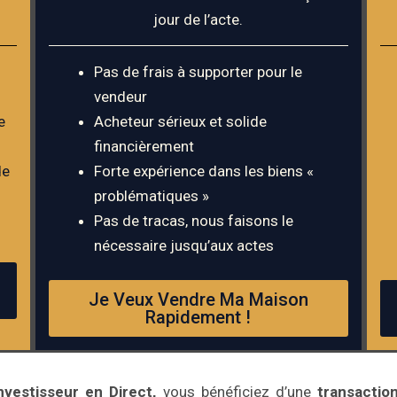
jour de l’acte.
Pas de frais à supporter pour le
vendeur
e
Acheteur sérieux et solide
financièrement
de
Forte expérience dans les biens «
problématiques »
Pas de tracas, nous faisons le
nécessaire jusqu’aux actes
Je Veux Vendre Ma Maison
Rapidement !
nvestisseur en Direct,
vous bénéficiez d’une
transaction