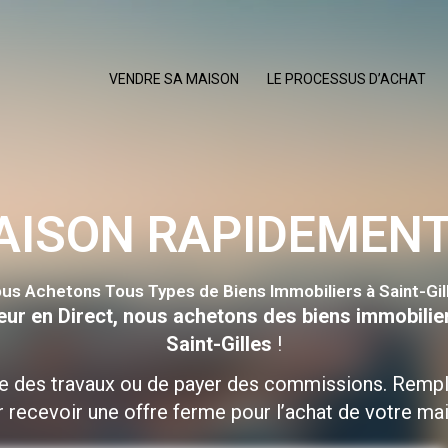
VENDRE SA MAISON
LE PROCESSUS D’ACHAT
AISON RAPIDEMENT 
us Achetons Tous Types de Biens Immobiliers à Saint-Gil
eur en Direct, nous achetons des biens immobilie
Saint-Gilles
!
re des travaux ou de payer des commissions. Rempl
 recevoir une offre ferme pour l’achat de votre ma