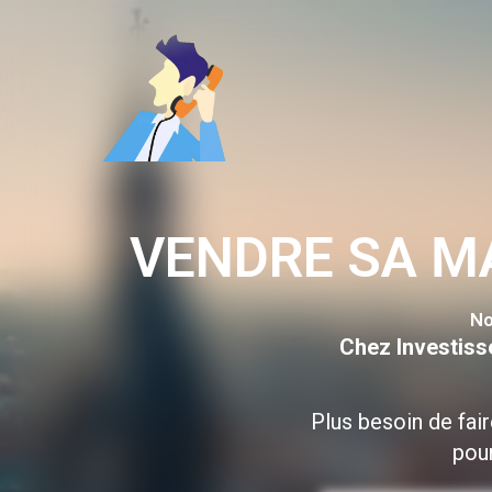
Aller
au
contenu
VENDRE SA M
No
Chez Investiss
Plus besoin de fai
pour