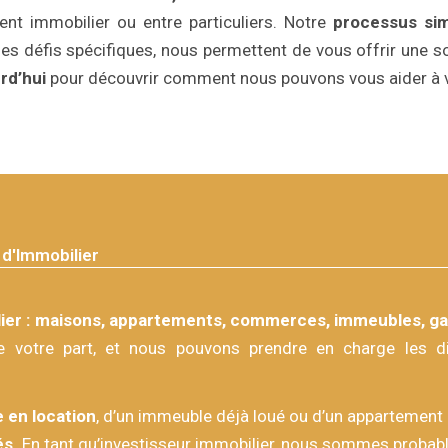
ent immobilier ou entre particuliers. Notre
processus sim
des défis spécifiques, nous permettent de vous offrir une 
rd’hui
pour découvrir comment nous pouvons vous aider à v
d'Immobilier
ier : maisons, appartements, commerces, immeubles, gar
e votre part, et nous pouvons prendre en charge les dif
 en location
, d’un immeuble déjà loué ou d’un appartement 
és.
En tant qu’investisseur immobilier, nous sommes probable