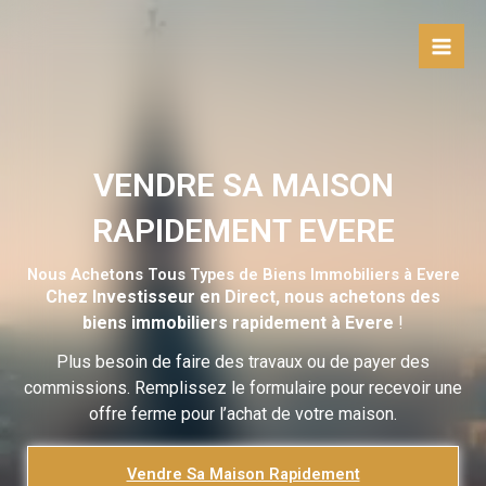
Aller
au
contenu
VENDRE SA MAISON
RAPIDEMENT EVERE
Nous Achetons Tous Types de Biens Immobiliers à Evere
Chez Investisseur en Direct, nous achetons des
biens immobiliers rapidement à Evere
!
Plus besoin de faire des travaux ou de payer des
commissions. Remplissez le formulaire pour recevoir une
offre ferme pour l’achat de votre maison.
Vendre Sa Maison Rapidement