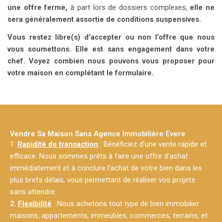
une offre ferme,
à part lors de dossiers complexes,
elle ne
sera généralement assortie de conditions suspensives.
Vous restez libre(s) d’accepter ou non l’offre que nous
vous soumettons. Elle est sans engagement dans votre
chef. Voyez combien nous pouvons vous proposer pour
votre maison en complétant le formulaire.
Vendre Sa Maison Sans Agence Immobilière Evere
1.
Rapidité de transaction
: Bénéficiez d’une vente rapide et
efficace. Nous sommes prêts à faire une offre d’achat
immédiatement et à conclure l’achat de votre bien dans les
plus brefs délais, vous permettant de réaliser vos projets
sans attendre.
2.
Flexibilité
: Nous achetons tout type de bien immobilier :
maisons, appartements, immeubles, commerces, terrains, et