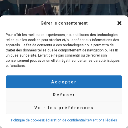
Gérer le consentement
Pour offrir les meilleures expériences, nous utilisons des technologies
Vendre Sa Maison Rapidement
telles que les cookies pour stocker et/ou accéder aux informations des
appareils. Le fait de consentir à ces technologies nous permettra de
Recevoir Une Offre D’Achat
traiter des données telles que le comportement de navigation ou les ID
uniques sur ce site. Le fait de ne pas consentir ou de retirer son
Notre Processus d’Achat Express
consentement peut avoir un effet négatif sur certaines caractéristiques
et fonctions.
Contact – Investisseur en Direct
Mentions légales
Accepter
Politique de cookies
Refuser
Déclaration de confidentialité
Voir les préférences
Politique de cookies
Déclaration de confidentialité
Mentions légales