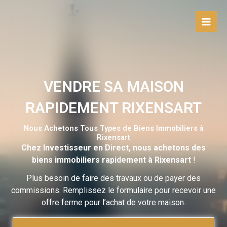
Aller
au
contenu
VENDRE SA MAISON
RAPIDEMENT RIXENSART
Nous Achetons Tous Types de Biens Immobiliers à
Rixensart
Chez Investisseur en Direct, nous achetons des
biens immobiliers rapidement à Rixensart
!
Plus besoin de faire des travaux ou de payer des
commissions. Remplissez le formulaire pour recevoir une
offre ferme pour l’achat de votre maison.