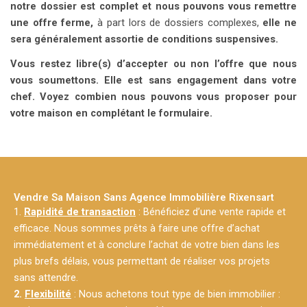
notre dossier est complet et nous pouvons vous remettre
une offre ferme,
à part lors de dossiers complexes,
elle ne
sera généralement assortie de conditions suspensives.
Vous restez libre(s) d’accepter ou non l’offre que nous
vous soumettons. Elle est sans engagement dans votre
chef. Voyez combien nous pouvons vous proposer pour
votre maison en complétant le formulaire.
Vendre Sa Maison Sans Agence Immobilière Rixensart
1.
Rapidité de transaction
: Bénéficiez d’une vente rapide et
efficace. Nous sommes prêts à faire une offre d’achat
immédiatement et à conclure l’achat de votre bien dans les
plus brefs délais, vous permettant de réaliser vos projets
sans attendre.
2.
Flexibilité
: Nous achetons tout type de bien immobilier :