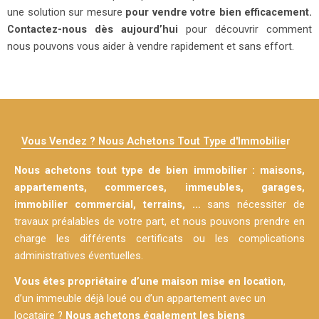
une solution sur mesure
pour vendre votre bien efficacement.
Contactez-nous dès aujourd’hui
pour découvrir comment
nous pouvons vous aider à vendre rapidement et sans effort.
Vous Vendez ? Nous Achetons Tout Type d'Immobilier
Nous achetons tout type de bien immobilier : maisons,
appartements, commerces, immeubles, garages,
immobilier commercial, terrains, …
sans nécessiter de
travaux préalables de votre part, et nous pouvons prendre en
charge les différents certificats ou les complications
administratives éventuelles.
Vous êtes propriétaire d’une maison mise en location
,
d’un immeuble déjà loué ou d’un appartement avec un
locataire ?
Nous achetons également les biens