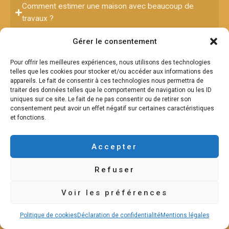
Comment estimer une maison avec beaucoup de
travaux ?
Quelle rénovation augmente la valeur d'une maison ?
Gérer le consentement
Pour offrir les meilleures expériences, nous utilisons des technologies
Quel budget pour rénover une maison de 100m2 ?
telles que les cookies pour stocker et/ou accéder aux informations des
appareils. Le fait de consentir à ces technologies nous permettra de
traiter des données telles que le comportement de navigation ou les ID
uniques sur ce site. Le fait de ne pas consentir ou de retirer son
consentement peut avoir un effet négatif sur certaines caractéristiques
et fonctions.
Je veux Vendre une Maison à Rénover En
Belgique
Accepter
Vendre immobilier rapidement en Belgique
Refuser
Vendre immobilier à rénover en Belgique
Voir les préférences
Vendre immobilier avec un mauvais PEB en Belgique
Vendre immobilier insalubre en Belgique
Politique de cookies
Déclaration de confidentialité
Mentions légales