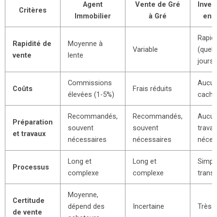
Agent
Vente de Gré
Inves
Critères
Immobilier
à Gré
en D
Rapid
Rapidité de
Moyenne à
Variable
(quel
vente
lente
jours)
Commissions
Aucun
Coûts
Frais réduits
élevées (1-5%)
caché
Recommandés,
Recommandés,
Aucu
Préparation
souvent
souvent
trava
et travaux
nécessaires
nécessaires
néces
Long et
Long et
Simpl
Processus
complexe
complexe
trans
Moyenne,
Certitude
dépend des
Incertaine
Très 
de vente