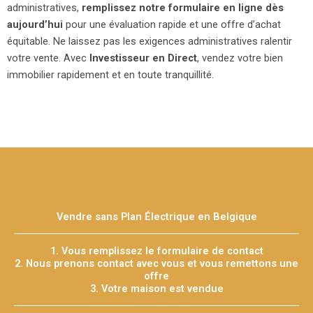
administratives,
remplissez notre formulaire en ligne dès
aujourd’hui
pour une évaluation rapide et une offre d’achat
équitable. Ne laissez pas les exigences administratives ralentir
votre vente. Avec
Investisseur en Direct
, vendez votre bien
immobilier rapidement et en toute tranquillité.
Vendre sans Plan Électrique en Belgique
1. Vous remplissez le formulaire de contact
2. Nous prenons contact avec vous et vous remettons une
offre
3. Votre maison est vendue